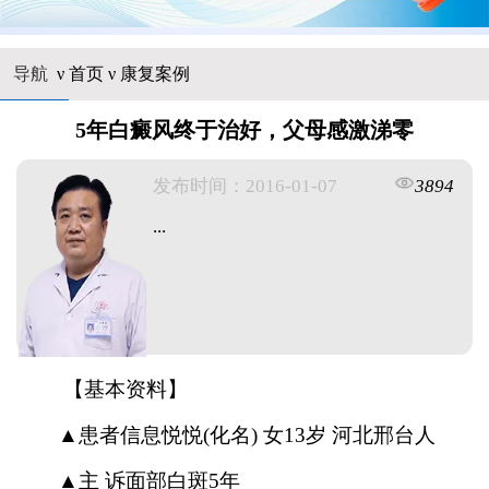
导航
ν
首页
ν
康复案例
5年白癜风终于治好，父母感激涕零
发布时间：2016-01-07
3894
...
【基本资料】
▲患者信息悦悦(化名) 女13岁 河北邢台人
▲主 诉面部白斑5年