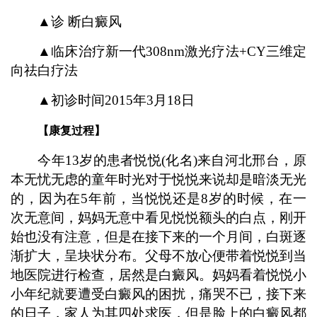
▲诊 断白癜风
▲临床治疗新一代308nm激光疗法+CY三维定
向祛白疗法
▲初诊时间2015年3月18日
【康复过程】
今年13岁的患者悦悦(化名)来自河北邢台，原
本无忧无虑的童年时光对于悦悦来说却是暗淡无光
的，因为在5年前，当悦悦还是8岁的时候，在一
次无意间，妈妈无意中看见悦悦额头的白点，刚开
始也没有注意，但是在接下来的一个月间，白斑逐
渐扩大，呈块状分布。父母不放心便带着悦悦到当
地医院进行检查，居然是白癜风。妈妈看着悦悦小
小年纪就要遭受白癜风的困扰，痛哭不已，接下来
的日子，家人为其四处求医，但是脸上的白癜风都