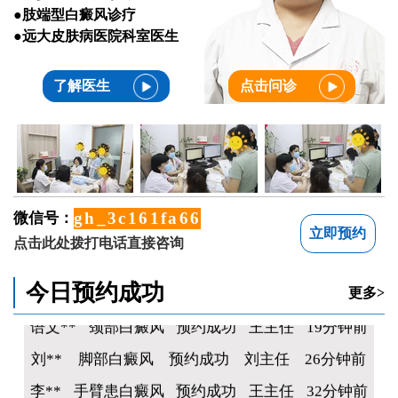
●肢端型白癜风诊疗
●远大皮肤病医院科室医生
了解医生
点击问诊
gh_3c161fa66c18
微信号：
立即预约
毛**
下巴白癜风
预约成功
李主任
10分钟前
点击此处拨打电话直接咨询
李**
腿部白癜风
预约成功
王主任
13分钟前
今日预约成功
更多>
语文**
颈部白癜风
预约成功
王主任
19分钟前
刘**
脚部白癜风
预约成功
刘主任
26分钟前
李**
手臂患白癜风
预约成功
王主任
32分钟前