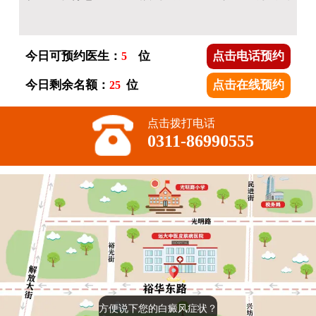
张**
脸上有片白斑
预约成功
王主任
41分钟前
杨**
胸口处有块白
预约成功
高主任
48分钟前
李**
后背白癜风
预约成功
王主任
53分钟前
今日可预约医生：
位
点击电话预约
5
柳**
儿童脸上有白斑
预约成功
刘主任
54分钟前
今日剩余名额：
位
点击在线预约
25
林**
额头有块白癜风
预约成功
王主任
1小时前
点击拨打电话
0311-86990555
方便说下您的白癜风症状？