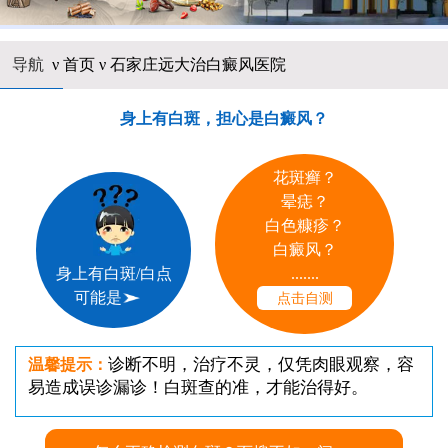
导航
ν
首页
ν
石家庄远大治白癜风医院
身上有白斑，担心是白癜风？
花斑癣？
晕痣？
白色糠疹？
白癜风？
.......
身上有白斑/白点
可能是
点击自测
诊断不明，治疗不灵，仅凭肉眼观察，容
温馨提示：
易造成误诊漏诊！白斑查的准，才能治得好。