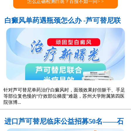
怎么正确检测白斑？百搜不如一问> >
白癜风单药遇瓶颈怎么办 -芦可替尼联
合光疗，让难治部位"跟上来"
针对芦可替尼单药治疗白癜风时，面颈效果好但躯干、手足
等部位复色慢的“疗效部位梯度”难题，苏州大学附属第四医
院张博...
进口芦可替尼临床公益招募50名——石