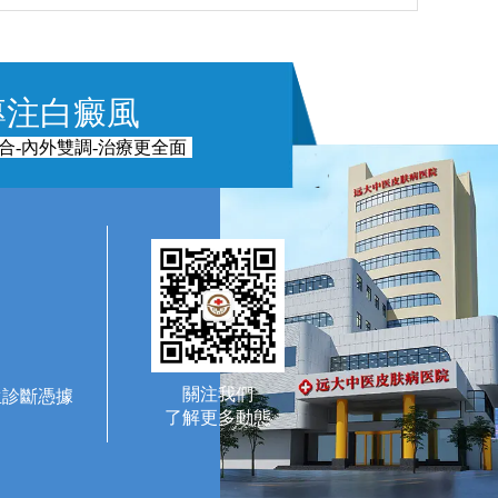
專注白癜風
合-內外雙調-治療更全面
關注我們
生診斷憑據
了解更多動態