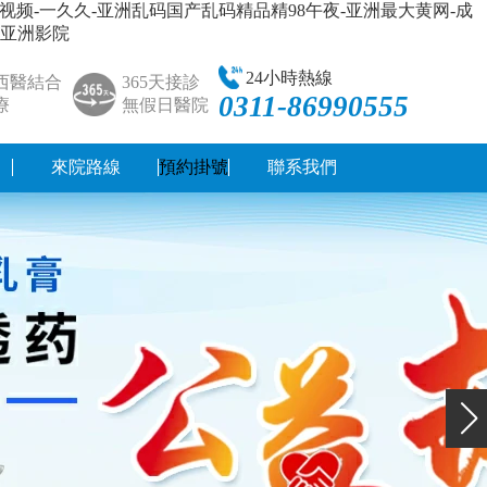
视频-一久久-亚洲乱码国产乱码精品精98午夜-亚洲最大黄网-成
人亚洲影院
24小時熱線
西醫結合
365天接診
0311-86990555
療
無假日醫院
預約掛號
來院路線
聯系我們