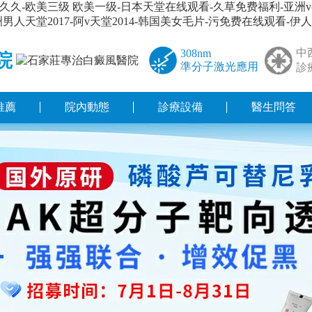
久-欧美三级 欧美一级-日本天堂在线观看-久草免费福利-亚洲v
人天堂2017-阿v天堂2014-韩国美女毛片-污免费在线观看-伊
中
308nm
院
準分子激光應用
診
推薦
院內動態
診療設備
醫生問答