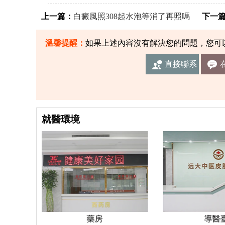
上一篇：
白癜風照308起水泡等消了再照嗎
下一篇
溫馨提醒：
如果上述內容沒有解決您的問題，您可
直接聯系
我們
就醫環境
藥房
導醫