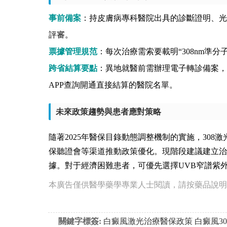
事前備案
：持皮膚病專科醫院出具的診斷證明、光
評審。
票據管理規范
：每次治療需索要載明“308nm準
跨省結算要點
：異地就醫前需辦理電子轉診備案，部
APP查詢開通直接結算的醫院名單。
未來政策趨勢與患者應對策略
隨著2025年醫保目錄動態調整機制的實施，30
保聽證會等渠道推動政策優化。現階段建議建立治
據。對于經濟困難患者，可優先選擇UVB窄譜紫
本廣告僅供醫學藥學專業人士閱讀，請按藥品說明
關鍵字標簽:
白癜風激光治療醫保政策
白癜風3