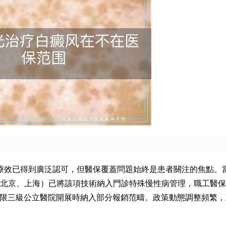
其療效已得到廣泛認可，但醫保覆蓋問題始終是患者關注的焦點。
北京、上海）已將該項技術納入門診特殊慢性病管理，職工醫保
或僅限三級公立醫院開展時納入部分報銷范疇。政策動態調整頻繁