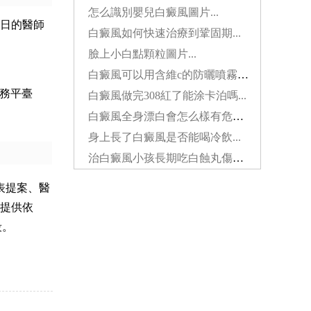
怎么識別嬰兒白癜風圖片...
作日的醫師
白癜風如何快速治療到鞏固期...
臉上小白點顆粒圖片...
白癜風可以用含維c的防曬噴霧嗎...
服務平臺
白癜風做完308紅了能涂卡泊嗎...
白癜風全身漂白會怎么樣有危害嗎...
身上長了白癜風是否能喝冷飲...
治白癜風小孩長期吃白蝕丸傷肝嗎...
表提案、醫
提供依
段。