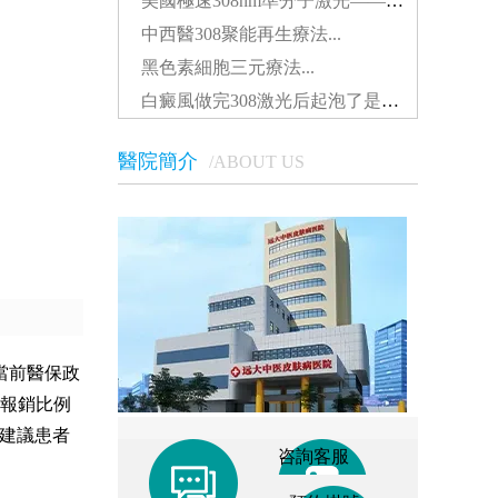
美國極速308nm準分子激光——治療白癜風的核心技術...
中西醫308聚能再生療法...
黑色素細胞三元療法...
白癜風做完308激光后起泡了是什么原因...
醫院簡介
/ABOUT US
當前醫保政
報銷比例
，建議患者
咨詢客服