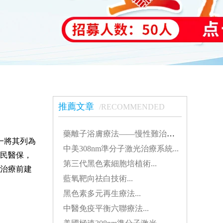
推薦文章
/RECOMMENDED
藥離子浴膚療法——慢性難治性白斑患者的...
一將其列為
中美308nm準分子激光治療系統...
民醫保，
第三代黑色素細胞培植術...
治療前建
藍氧靶向祛白技術...
黑色素多元再生療法...
中醫免疫平衡六聯療法...