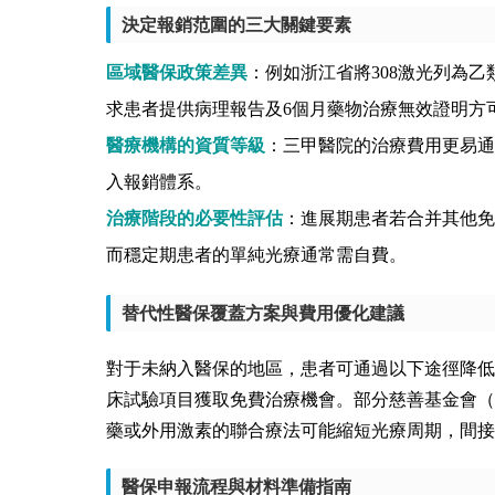
決定報銷范圍的三大關鍵要素
區域醫保政策差異
：例如浙江省將308激光列為乙
求患者提供病理報告及6個月藥物治療無效證明方
醫療機構的資質等級
：三甲醫院的治療費用更易通
入報銷體系。
治療階段的必要性評估
：進展期患者若合并其他免
而穩定期患者的單純光療通常需自費。
替代性醫保覆蓋方案與費用優化建議
對于未納入醫保的地區，患者可通過以下途徑降低
床試驗項目獲取免費治療機會。部分慈善基金會（
藥或外用激素的聯合療法可能縮短光療周期，間接
醫保申報流程與材料準備指南