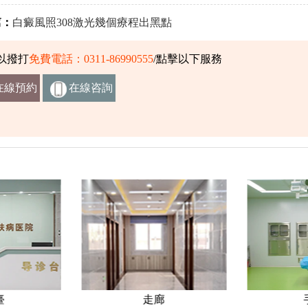
：
白癜風照308激光幾個療程出黑點
以撥打
免費電話：0311-86990555
/點擊以下服務
在線預約
在線咨詢
掛號
客服
臺
走廊