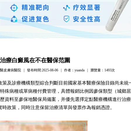
激光治療白癜風在不在醫保范圍
病醫院 | 發布時間:2025-08-06 | 作者：yuanda | 瀏覽量：
1493次
區政策及診療機構類型綜合判斷目前國家基本醫療保險目錄尚未統
特殊病種或單病種付費管理，具體報銷比例因參保類型（城鄉居
歷資料至參保地醫保局備案，并優先選擇定點醫療機構進行治療
詢實時政策，同時注意保留治療清單與發票作為報銷憑證。