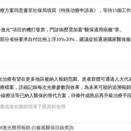
療方案同意書至社保局填寫《特殊治療申請表》，等待15個工
分子激光”項目的機打發票，門診病歷需加蓋“醫保適用病癥”章。
分省份要求自付比例上浮10%-20%，建議提前通過國家醫保
8激光治療有望在更多地區被納入報銷范圍。患者群體可通過人大代
療檔案，詳細記錄每次光療參數與效果，為未來可能的追溯報銷
外線療法等已納入醫保的替代方案，待條件成熟后再升級治療手
書或者在藥師指導下購買和使用
08激光費用報銷
白癜風醫保目錄查詢