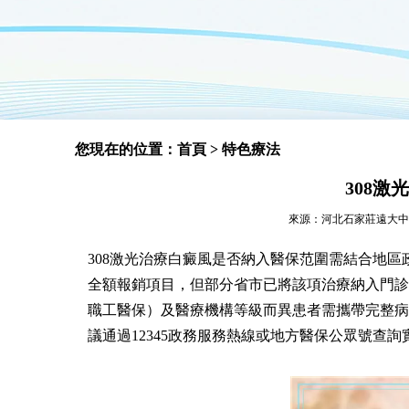
您現在的位置：
首頁
>
特色療法
308
來源：河北石家莊遠大中醫皮膚
308激光治療白癜風是否納入醫保范圍需結合地
全額報銷項目，但部分省市已將該項治療納入門診
職工醫保）及醫療機構等級而異患者需攜帶完整病
議通過12345政務服務熱線或地方醫保公眾號查